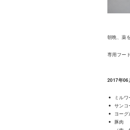
朝晩、薬
専用フー
2017年0
ミルワ
サンコ
ヨーグ
豚肉
（肉、