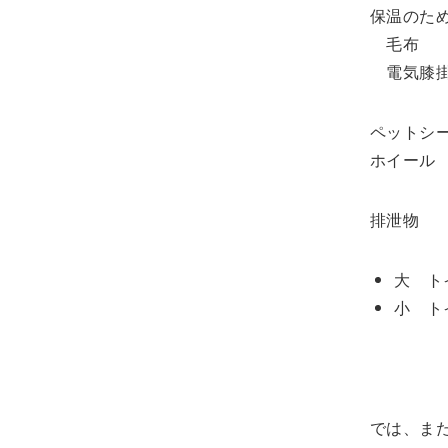
保温のた
毛布 ：
電気膝掛
ペットシ
ホイール
排泄物
大 ト
小 ト
では、ま