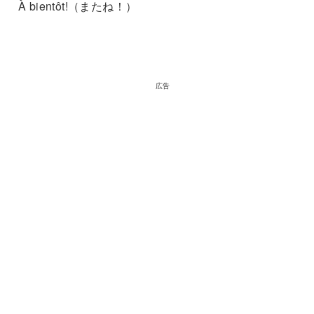
À bientôt!（またね！）
広告