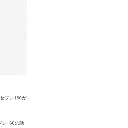
ムセブン160が
ブン160の話