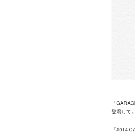
「GARAG
登場して
「#014