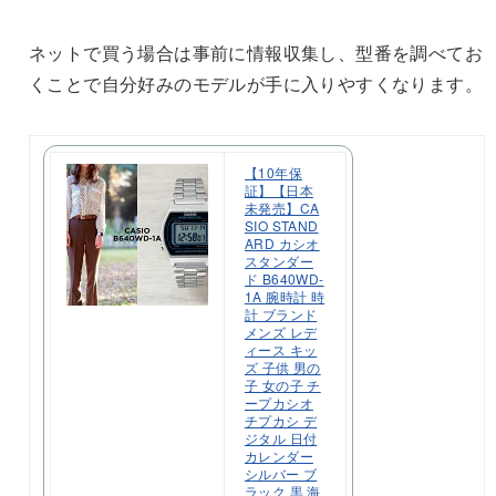
ネットで買う場合は事前に情報収集し、型番を調べてお
くことで自分好みのモデルが手に入りやすくなります。
【10年保
証】【日本
未発売】CA
SIO STAND
ARD カシオ
スタンダー
ド B640WD-
1A 腕時計 時
計 ブランド
メンズ レデ
ィース キッ
ズ 子供 男の
子 女の子 チ
ープカシオ
チプカシ デ
ジタル 日付
カレンダー
シルバー ブ
ラック 黒 海