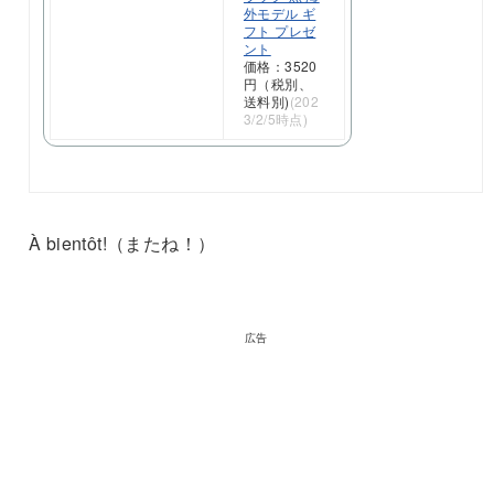
外モデル ギ
フト プレゼ
ント
価格：3520
円（税別、
送料別)
(202
3/2/5時点)
À bientôt!（またね！）
広告