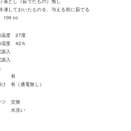
り落とし（茹でたもの）無し
冷凍しておいたものを、与える前に茹でる
100 cc
温度 27度
湿度 42％
電源入
源入
上
 有
け 有（通電無し）
ーツ 交換
ル 水洗い