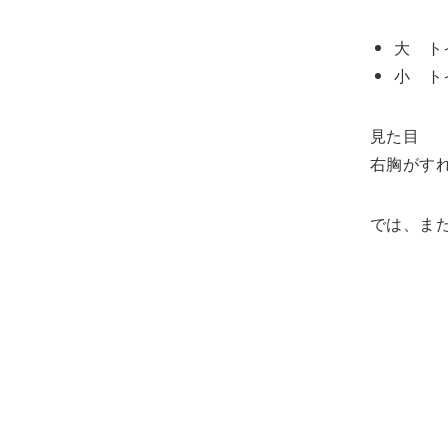
大 ト
小 ト
見た目
右胸がす
では、ま