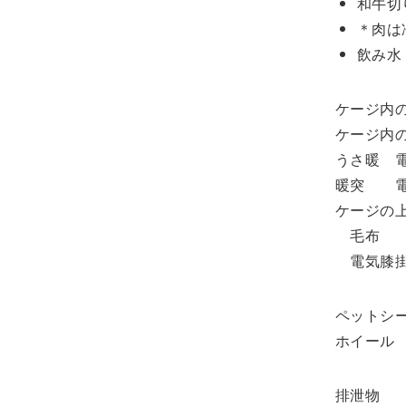
和牛切
＊肉は
飲み水 
ケージ内の
ケージ内の
うさ暖 
暖突 電
ケージの
毛布
電気膝掛
ペットシ
ホイー
排泄物