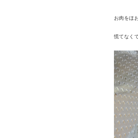
お肉をほ
慌てなく