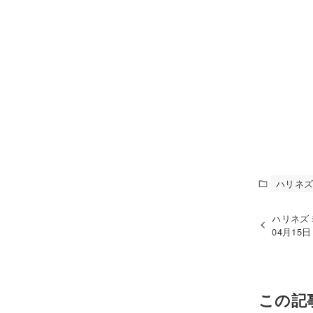
ハリネ
ハリネズ
04月15
この記