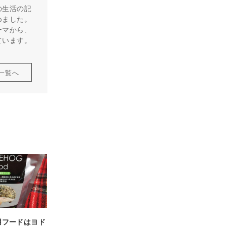
の生活の記
めました。
ーマから、
ています。
一覧へ
用フードはヨド