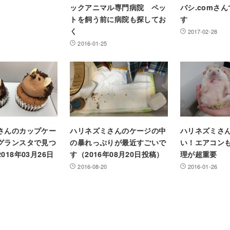
ックアニマル専門病院 ペッ
バシ.comさ
トを飼う前に病院も探してお
す
く
2017-02-28
2016-01-25
さんのカップケー
ハリネズミさんのケージの中
ハリネズミさ
グランスタで見つ
の暴れっぷりが最近すごいで
い！エアコン
018年03月26日
す（2016年08月20日投稿）
理が超重要
2016-08-20
2016-01-26