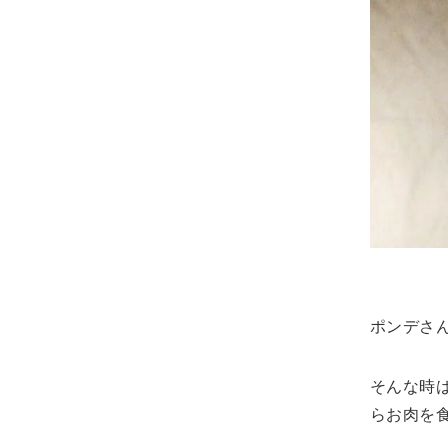
ポンデさ
そんな時
らお肉を