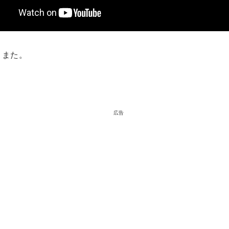
、また。
広告