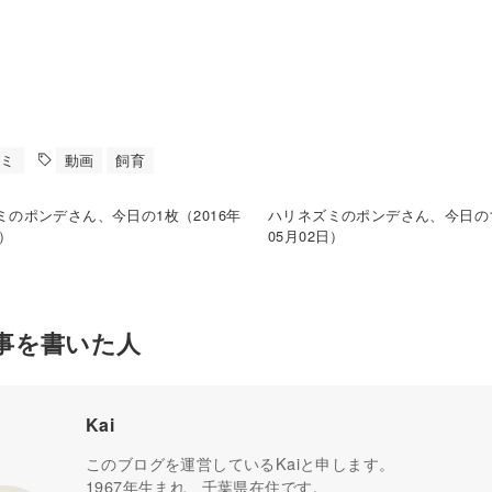
ズミ
動画
飼育
ミのポンデさん、今日の1枚（2016年
ハリネズミのポンデさん、今日の1
日）
05月02日）
事を書いた人
Kai
このブログを運営しているKaiと申します。
1967年生まれ、千葉県在住です。