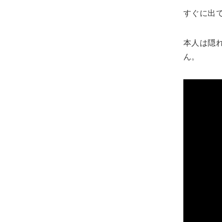
すぐに出
本人は隠
ん。