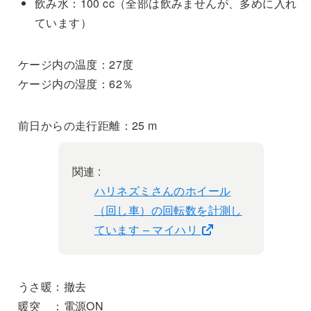
飲み水：100 cc（全部は飲みませんが、多めに入れ
ています）
ケージ内の温度：27度
ケージ内の湿度：62％
前日からの走行距離：25 m
関連 :
ハリネズミさんのホイール
（回し車）の回転数を計測し
ています – マイハリ
うさ暖：撤去
暖突 ：電源ON