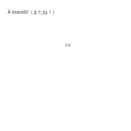
À bientôt!（またね！）
広告