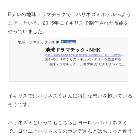
Eテレの地球ドラマチックで「ハリネズミホテルへよう
こそ」という、2015年にイギリスで制作された番組を
やっていました。
地球ドラマチック - NHK
20 Shares
地球ドラマチック - NHK
http://www4.nhk.or.jp/dramatic/x/2016-09-18/31/18949/2340450/
海外のよりすぐりのドキュメンタリーを放送する
「地球ドラマチック」。世界中の“どきどき”や“ワク
ワク”をお届けします。今週も地球のどこかへ探検
にでかけましょう。
イギリスではハリネズミさんに特別な想いを抱いている
そうです。
ハリネズミといってもこちらはヨーロッパハリネズミ
で、ヨツユビハリネズミのポンデさんとはちょっと違う