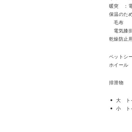
暖突 ：電
保温のた
毛布 
電気膝掛
乾燥防止
ペットシ
ホイール
排泄物
大 ト
小 ト