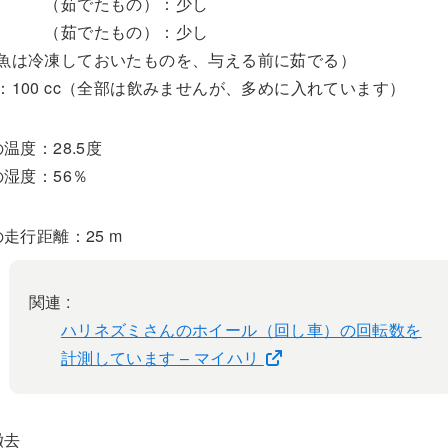
肉 （茹でたもの）：少し
 （茹でたもの）：少し
魚は冷凍しておいたものを、与える前に茹でる）
：100 cc（全部は飲みませんが、多めに入れています）
温度：28.5度
湿度：56％
走行距離：25 m
関連 :
ハリネズミさんのホイール（回し車）の回転数を
計測しています – マイハリ
撤去