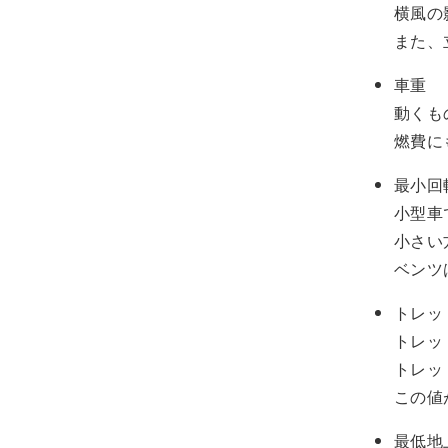
横風の
また、
車重
動くも
燃費に
最小回
小型車
小さい
ベンツ
トレッ
トレッ
トレッ
この値
最低地