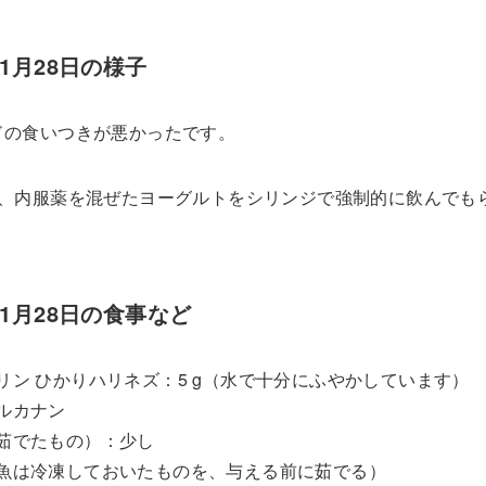
01月28日の様子
ドの食いつきが悪かったです。
回、内服薬を混ぜたヨーグルトをシリンジで強制的に飲んでも
年01月28日の食事など
リン ひかりハリネズ：5 g（水で十分にふやかしています）
ルカナン
茹でたもの）：少し
魚は冷凍しておいたものを、与える前に茹でる）