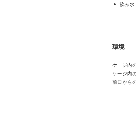
飲み水
環境
ケージ内の
ケージ内の
前日からの