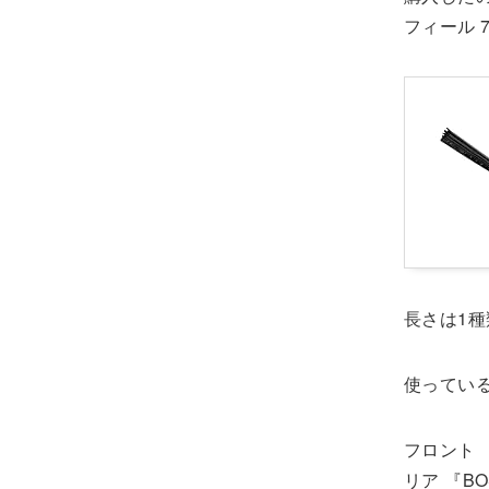
フィール 7
長さは1
使ってい
フロント 『B
リア 『BOS