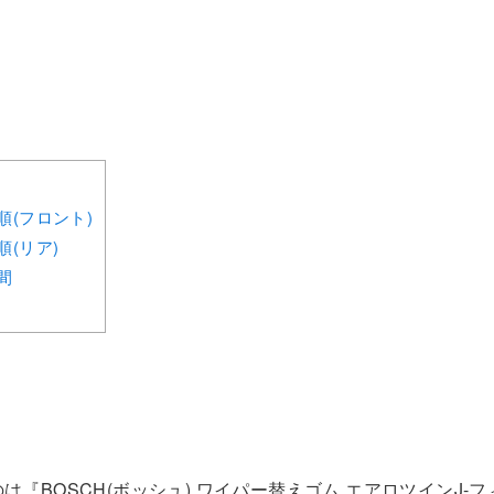
順(フロント)
(リア)
間
は『BOSCH(ボッシュ) ワイパー替えゴム エアロツインJ-フィ