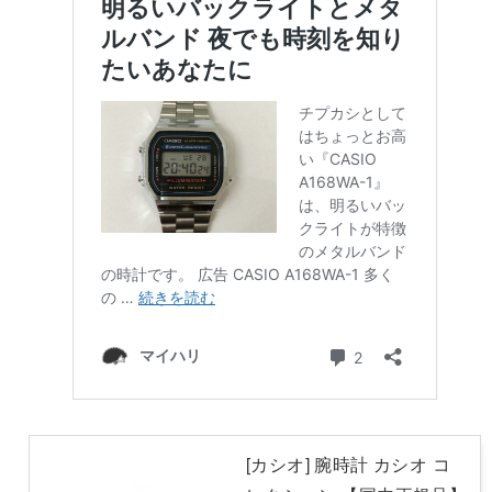
[カシオ] 腕時計 カシオ コ