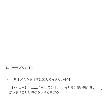
チープカシオ
ハリネズミを飼う前に読んでおきたい本3冊
【レビュー】『ユニボール ワン F』 くっきりと濃い黒が魅力
はっきりとした線がさらりと書ける